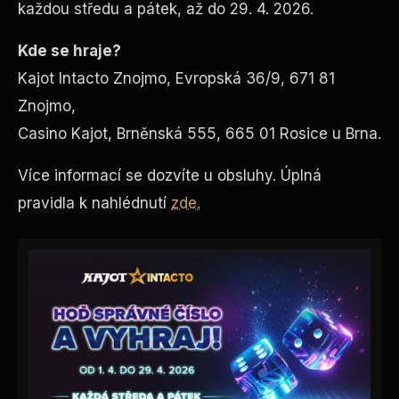
každou středu a pátek, až do 29. 4. 2026.
Kde se hraje?
Kajot Intacto Znojmo, Evropská 36/9, 671 81
Znojmo,
Casino Kajot, Brněnská 555, 665 01 Rosice u Brna.
Více
informací
se
dozvíte
u
obsluhy.
Úplná
pravidla
k
nahlédnutí
zde.