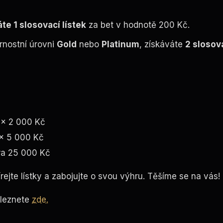
te 1 slosovací lístek
za bet v hodnotě 200 Kč.
rnostní úrovni
Gold
nebo
Platinum
, získáváte
2 slosov
5× 2 000 Kč
× 5 000 Kč
ra 25 000 Kč
bírejte lístky a zabojujte o svou výhru. Těšíme se na vás!
leznete
zde.