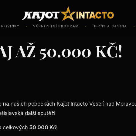
NOVINKY
VĚRNOSTNÍ PROGRAM
HERNY A CASINA
•
•
•
J AŽ 50.000 KČ!
je na našich pobočkách Kajot Intacto Veselí nad Moravo
atislavská další soutěž!
 o celkových
50 000 Kč
!