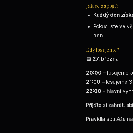
Jak se zapojit?
Každý den získá
Pokud jste ve vě
den
.
Kdy losujeme?
📅
27. března
20:00
– losujeme 
21:00
– losujeme 3
22:00
– hlavní výh
Přijďte si zahrát, s
Pravidla
soutěže
na