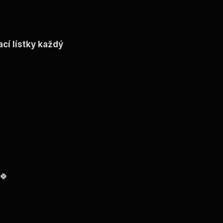
ací lístky každý
 🍀