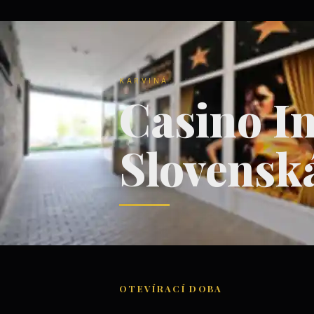
KARVINÁ
Casino In
Slovensk
OTEVÍRACÍ DOBA