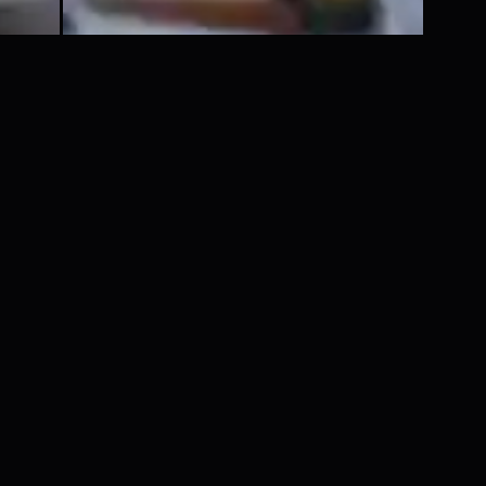
nen vystavit kupujícímu účtenku. Zároveň je povinen zaevidovat přijatou tržbu u 
pak nejpozději do 48 hodin.