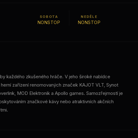
SOBOTA
NEDĚLE
NONSTOP
NONSTOP
y každého zkušeného hráče. V jeho široké nabídce
jší herní zařízení renomovaných značek KAJOT VLT, Synot
verlink, MOD Elektronik a Apollo games. Samozřejmostí je
poskytováním značkové kávy nebo atraktivních akčních
tmi.