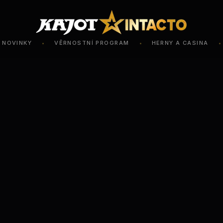
NOVINKY
VĚRNOSTNÍ PROGRAM
HERNY A CASINA
•
•
•