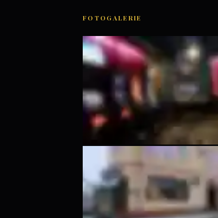
FOTOGALERIE