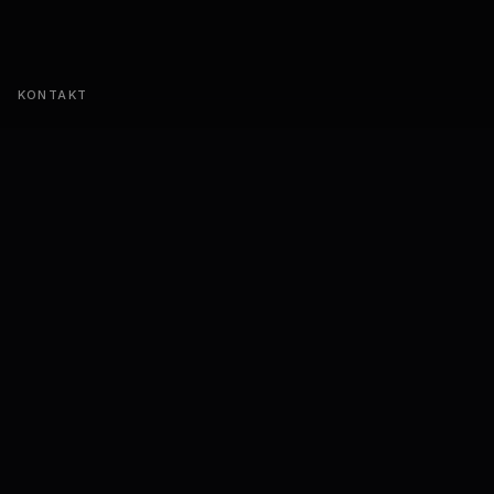
KONTAKT