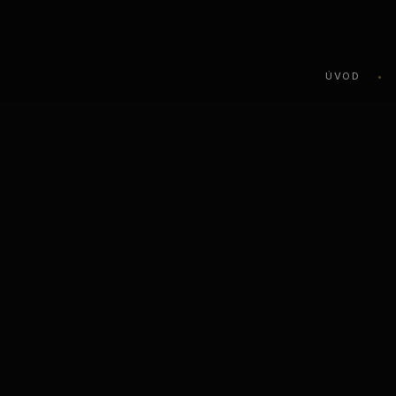
ÚVOD
•