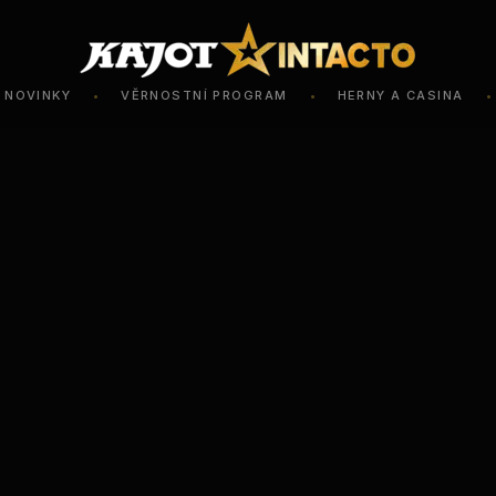
NOVINKY
VĚRNOSTNÍ PROGRAM
HERNY A CASINA
•
•
•