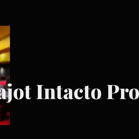
jot Intacto Pro