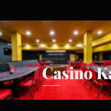
PROSTĚJOV
Casino Ka