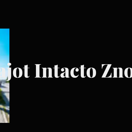
jot Intacto Zn