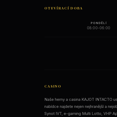
OTEVÍRACÍ DOBA
PONDĚLÍ
08:00-06:00
CASINO
Naše herny a casina KAJOT INTACTO usp
nabídce najdete nejen nejhranější a nej
Synot IVT, e-gaming Multi Lotto, VHP Ap